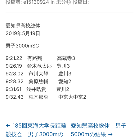
投稿者:
e15130924
in
未分類
投稿日:
愛知県高校総体
2019年5月19日
男子3000mSC
9:21.22 有路翔 高蔵寺3
9:26.19 鈴木竜太郎 豊川3
9:28.02 市川大輝 豊川3
9:28.32 桑原悠輔 愛知2
9:31.61 浅井晧貴 豊川2
9:32.43 柏木那央 中京大中京2
←
185回東海大学長距離
愛知県高校総体 男子
競技会 男子3000mの
5000mの結果
→