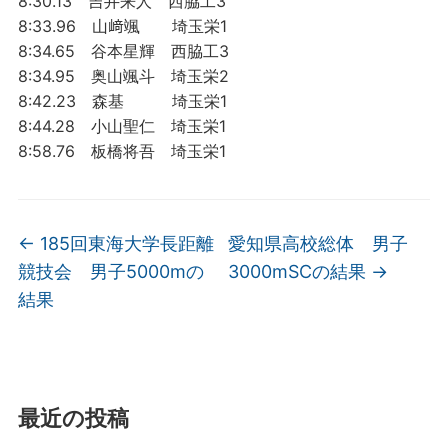
8:30.13 吉井来人 西脇工3
8:33.96 山﨑颯 埼玉栄1
8:34.65 谷本星輝 西脇工3
8:34.95 奥山颯斗 埼玉栄2
8:42.23 森基 埼玉栄1
8:44.28 小山聖仁 埼玉栄1
8:58.76 板橋将吾 埼玉栄1
←
185回東海大学長距離
愛知県高校総体 男子
競技会 男子5000mの
3000mSCの結果
→
結果
最近の投稿