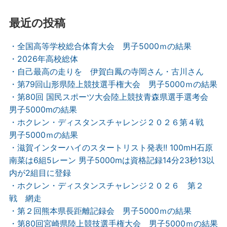
最近の投稿
・全国高等学校総合体育大会 男子5000ｍの結果
・2026年高校総体
・自己最高の走りを 伊賀白鳳の寺岡さん・古川さん
・第79回山形県陸上競技選手権大会 男子5000ｍの結果
・第80回 国民スポーツ大会陸上競技青森県選手選考会
男子5000mの結果
・ホクレン・ディスタンスチャレンジ２０２６第４戦
男子5000ｍの結果
・滋賀インターハイのスタートリスト発表!! 100mH石原
南菜は6組5レーン 男子5000mは資格記録14分23秒13以
内が2組目に登録
・ホクレン・ディスタンスチャレンジ２０２６ 第２
戦 網走
・第２回熊本県長距離記録会 男子5000ｍの結果
・第80回宮崎県陸上競技選手権大会 男子5000ｍの結果