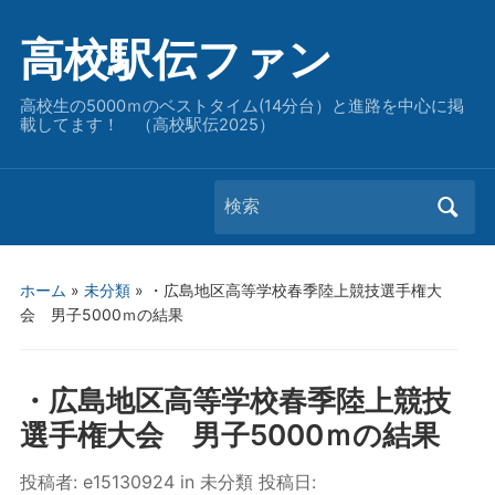
高校駅伝ファン
高校生の5000ｍのベストタイム(14分台）と進路を中心に掲
載してます！ （高校駅伝2025）
Search
for:
ホーム
»
未分類
»
・広島地区高等学校春季陸上競技選手権大
会 男子5000ｍの結果
・広島地区高等学校春季陸上競技
選手権大会 男子5000ｍの結果
投稿者:
e15130924
in
未分類
投稿日: