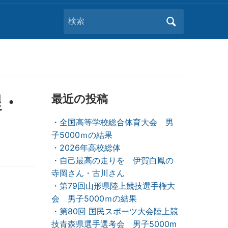
Search
for:
程・
最近の投稿
・全国高等学校総合体育大会 男
子5000ｍの結果
・2026年高校総体
・自己最高の走りを 伊賀白鳳の
寺岡さん・古川さん
・第79回山形県陸上競技選手権大
会 男子5000ｍの結果
・第80回 国民スポーツ大会陸上競
技青森県選手選考会 男子5000m