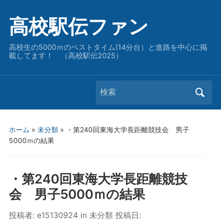
高校駅伝ファン
高校生の5000ｍのベストタイム(14分台）と進路を中心に掲
載してます！ （高校駅伝2025）
Search
for:
ホーム
»
未分類
»
・第240回東海大学長距離競技会 男子
5000ｍの結果
・第240回東海大学長距離競技
会 男子5000ｍの結果
投稿者:
e15130924
in
未分類
投稿日: