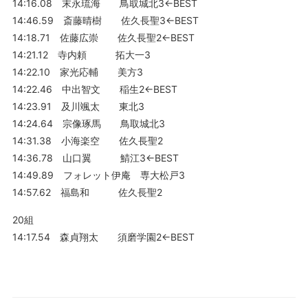
14:16.08 末永琉海 鳥取城北3←BEST
14:46.59 斎藤晴樹 佐久長聖3←BEST
14:18.71 佐藤広崇 佐久長聖2←BEST
14:21.12 寺内頼 拓大一3
14:22.10 家光応輔 美方3
14:22.46 中出智文 稲生2←BEST
14:23.91 及川颯太 東北3
14:24.64 宗像琢馬 鳥取城北3
14:31.38 小海楽空 佐久長聖2
14:36.78 山口翼 鯖江3←BEST
14:49.89 フォレット伊庵 専大松戸3
14:57.62 福島和 佐久長聖2
20組
14:17.54 森貞翔太 須磨学園2←BEST