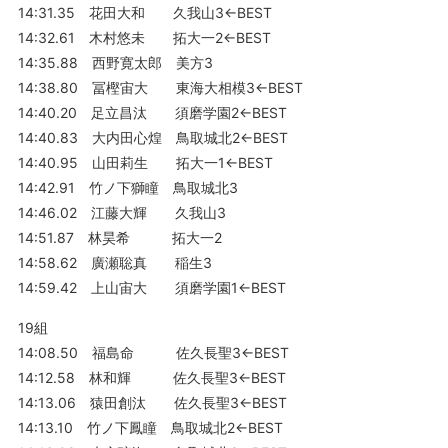
14:31.35 花田大和 久我山3←BEST
14:32.61 木村悠未 拓大一2←BEST
14:35.88 西野寛太郎 美方3
14:38.80 冨樫宙大 東海大相模3←BEST
14:40.20 足立昌汰 須磨学園2←BEST
14:40.83 大内田心煌 鳥取城北2←BEST
14:40.95 山田莉生 拓大一1←BEST
14:42.91 竹ノ下獅瞳 鳥取城北3
14:46.02 江藤大輝 久我山3
14:51.87 林昊希 拓大一2
14:58.62 廣瀬聡真 稲生3
14:59.42 上山宙大 須磨学園1←BEST
19組
14:08.50 福島命 佐久長聖3←BEST
14:12.58 林和輝 佐久長聖3←BEST
14:13.06 猿田創汰 佐久長聖3←BEST
14:13.10 竹ノ下鳳瞳 鳥取城北2←BEST