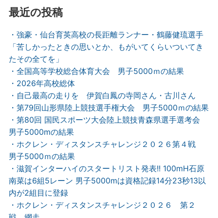
最近の投稿
・強豪・仙台育英高校の長距離ランナー・鶴藤健琉選手
「苦しかったときの思いとか、もがいてくらいついてき
たその全てを」
・全国高等学校総合体育大会 男子5000ｍの結果
・2026年高校総体
・自己最高の走りを 伊賀白鳳の寺岡さん・古川さん
・第79回山形県陸上競技選手権大会 男子5000ｍの結果
・第80回 国民スポーツ大会陸上競技青森県選手選考会
男子5000mの結果
・ホクレン・ディスタンスチャレンジ２０２６第４戦
男子5000ｍの結果
・滋賀インターハイのスタートリスト発表!! 100mH石原
南菜は6組5レーン 男子5000mは資格記録14分23秒13以
内が2組目に登録
・ホクレン・ディスタンスチャレンジ２０２６ 第２
戦 網走