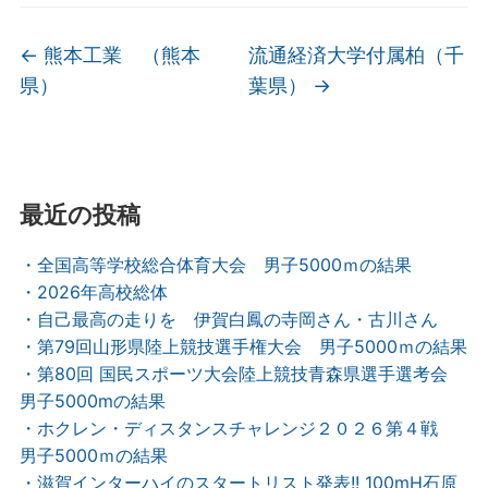
←
熊本工業 （熊本
流通経済大学付属柏（千
県）
葉県）
→
最近の投稿
・全国高等学校総合体育大会 男子5000ｍの結果
・2026年高校総体
・自己最高の走りを 伊賀白鳳の寺岡さん・古川さん
・第79回山形県陸上競技選手権大会 男子5000ｍの結果
・第80回 国民スポーツ大会陸上競技青森県選手選考会
男子5000mの結果
・ホクレン・ディスタンスチャレンジ２０２６第４戦
男子5000ｍの結果
・滋賀インターハイのスタートリスト発表!! 100mH石原