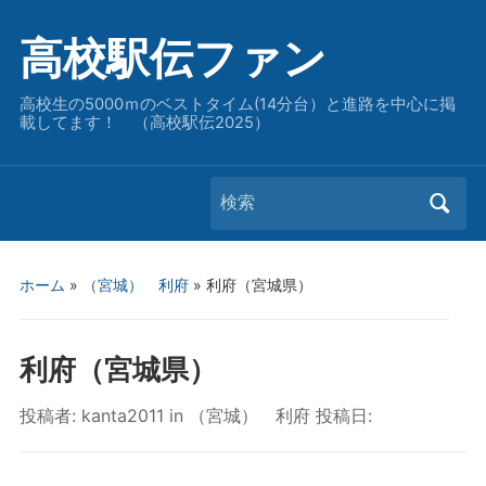
高校駅伝ファン
高校生の5000ｍのベストタイム(14分台）と進路を中心に掲
載してます！ （高校駅伝2025）
Search
for:
ホーム
»
（宮城） 利府
»
利府（宮城県）
利府（宮城県）
投稿者:
kanta2011
in
（宮城） 利府
投稿日: