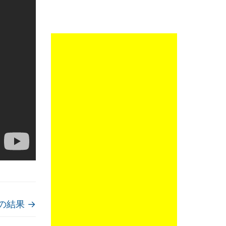
mの結果
→