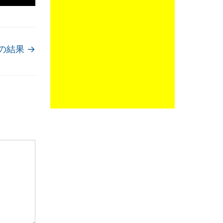
mの結果
→