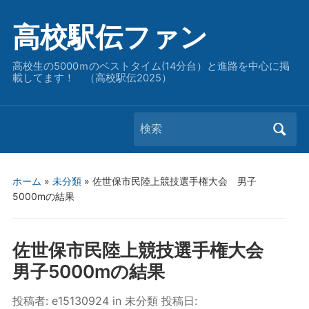
高校駅伝ファン
高校生の5000ｍのベストタイム(14分台）と進路を中心に掲
載してます！ （高校駅伝2025）
Search
for:
ホーム
»
未分類
»
佐世保市民陸上競技選手権大会 男子
5000mの結果
佐世保市民陸上競技選手権大会
男子5000mの結果
投稿者:
e15130924
in
未分類
投稿日: