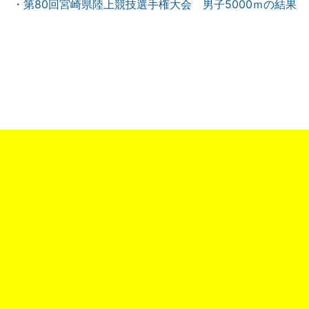
・第80回宮崎県陸上競技選手権大会 男子5000ｍの結果