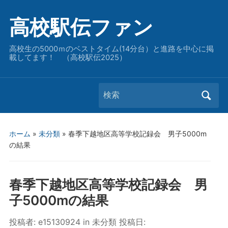
高校駅伝ファン
高校生の5000ｍのベストタイム(14分台）と進路を中心に掲
載してます！ （高校駅伝2025）
Search
for:
ホーム
»
未分類
»
春季下越地区高等学校記録会 男子5000m
の結果
春季下越地区高等学校記録会 男
子5000mの結果
投稿者:
e15130924
in
未分類
投稿日: