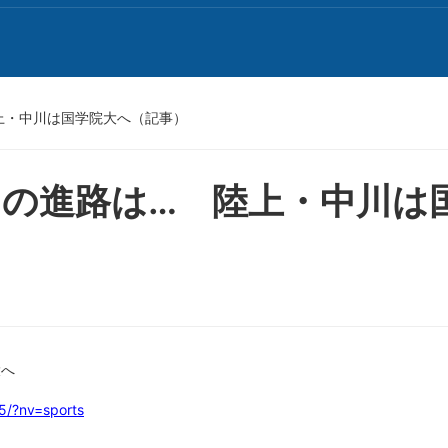
上・中川は国学院大へ（記事）
の進路は… 陸上・中川は
大へ
5/?nv=sports