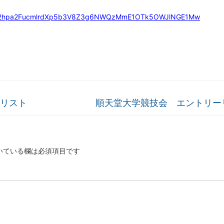
t1c2hpa2FucmlrdXp5b3V8Z3g6NWQzMmE1OTk5OWJlNGE1Mw
トリスト
順天堂大学競技会 エントリー
いている欄は必須項目です