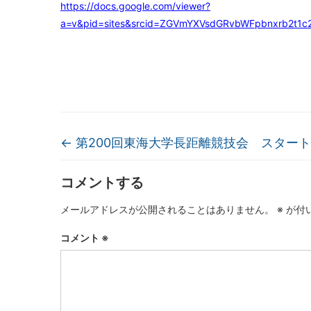
https://docs.google.com/viewer?
a=v&pid=sites&srcid=ZGVmYXVsdGRvbWFpbnxrb2
←
第200回東海⼤学⻑距離競技会 スター
コメントする
メールアドレスが公開されることはありません。
※
が付
コメント
※