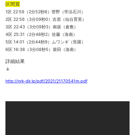
区間賞
1区 22:59（2分52秒8）菅野（学法石川）
2区 22:56（3分09秒0）吉居（仙台育英）
3区 22:43（3分09秒3）南坂（倉敷）
4区 25:31（2分48秒2）佐藤（洛南）
5区 14:01（2分44秒9）ムワンギ（世羅）
6区 16:38（3分08秒5）柴田（洛南）
詳細結果
↓
http://nrk-dir.jp/pdf/2021/21170541m.pdf