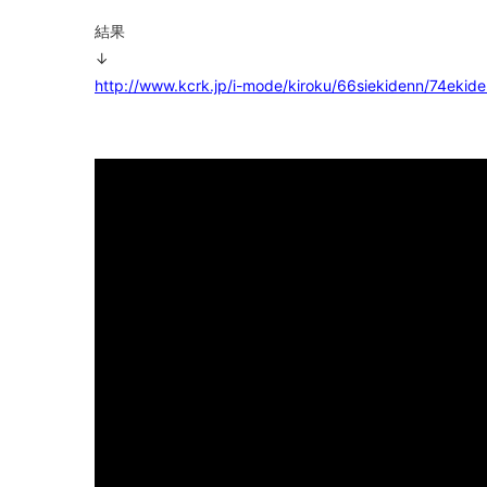
結果
↓
http://www.kcrk.jp/i-mode/kiroku/66siekidenn/74ekid