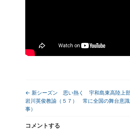
←
新シーズン 思い熱く 宇和島東高陸上
岩川英俊教諭（５７） 常に全国の舞台意識
事）
コメントする