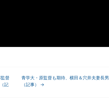
部監督
青学大・原監督も期待、横田＆穴井夫妻長男
（記
（記事）
→