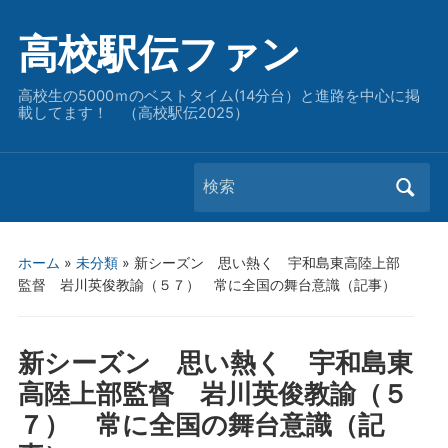
高校駅伝ファン
高校生の5000ｍのベストタイム(14分台）と進路を中心に掲
載してます！ （高校駅伝2025）
Search
for:
ホーム
»
未分類
»
新シーズン 思い熱く 宇和島東高陸上部
監督 岩川英俊教諭（５７） 常に全国の舞台意識（記事）
新シーズン 思い熱く 宇和島東
高陸上部監督 岩川英俊教諭（５
７） 常に全国の舞台意識（記