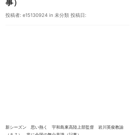
事）
投稿者:
e15130924
in
未分類
投稿日:
新シーズン 思い熱く 宇和島東高陸上部監督 岩川英俊教諭
（５７） 常に全国の舞台意識（記事）