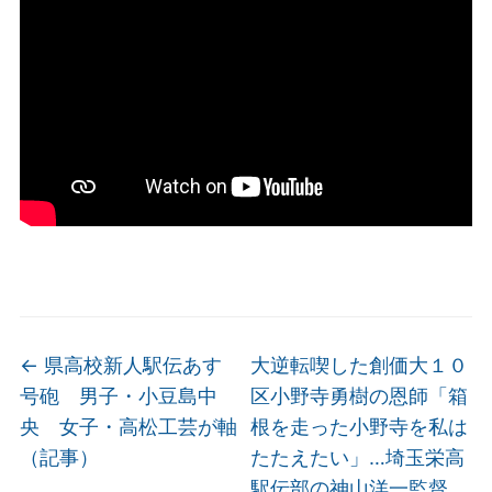
←
県高校新人駅伝あす
大逆転喫した創価大１０
号砲 男子・小豆島中
区小野寺勇樹の恩師「箱
央 女子・高松工芸が軸
根を走った小野寺を私は
（記事）
たたえたい」…埼玉栄高
駅伝部の神山洋一監督