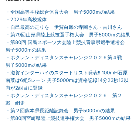
・全国高等学校総合体育大会 男子5000ｍの結果
・2026年高校総体
・自己最高の走りを 伊賀白鳳の寺岡さん・古川さん
・第79回山形県陸上競技選手権大会 男子5000ｍの結果
・第80回 国民スポーツ大会陸上競技青森県選手選考会
男子5000mの結果
・ホクレン・ディスタンスチャレンジ２０２６第４戦
男子5000ｍの結果
・滋賀インターハイのスタートリスト発表!! 100mH石原
南菜は6組5レーン 男子5000mは資格記録14分23秒13以
内が2組目に登録
・ホクレン・ディスタンスチャレンジ２０２６ 第２
戦 網走
・第２回熊本県長距離記録会 男子5000ｍの結果
・第80回宮崎県陸上競技選手権大会 男子5000ｍの結果