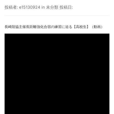
投稿者:
e15130924
in
未分類
投稿日:
長崎陸協主催長距離強化合宿の練習に迫る【高校生】（動画）