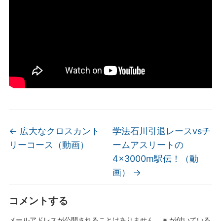
←
広大なクロスカント
学法石川引退レースvsチ
リーコース（動画）
ームアスリートの
4×3000m駅伝！（動
画）
→
コメントする
メールアドレスが公開されることはありません。
※
が付いている