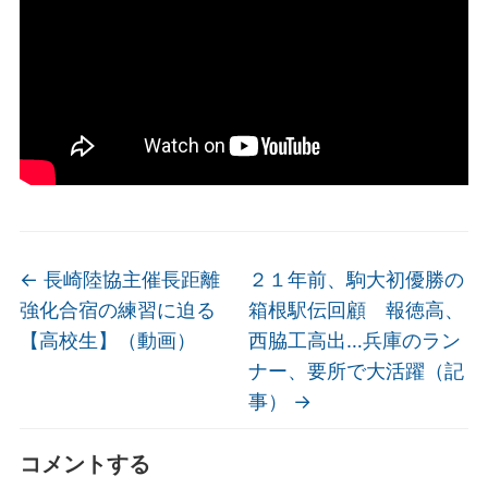
←
長崎陸協主催長距離
２１年前、駒大初優勝の
強化合宿の練習に迫る
箱根駅伝回顧 報徳高、
【高校生】（動画）
西脇工高出…兵庫のラン
ナー、要所で大活躍（記
事）
→
コメントする