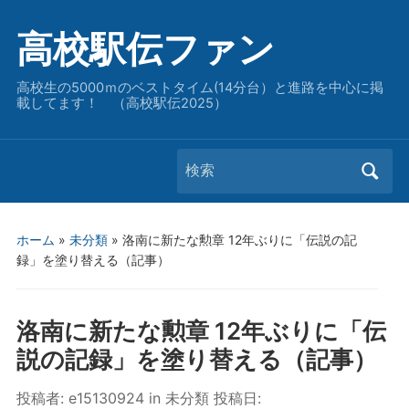
高校駅伝ファン
高校生の5000ｍのベストタイム(14分台）と進路を中心に掲
載してます！ （高校駅伝2025）
Search
for:
ホーム
»
未分類
»
洛南に新たな勲章 12年ぶりに「伝説の記
録」を塗り替える（記事）
洛南に新たな勲章 12年ぶりに「伝
説の記録」を塗り替える（記事）
投稿者:
e15130924
in
未分類
投稿日: