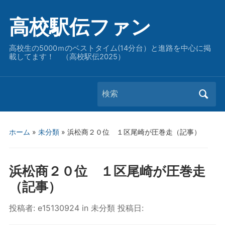
高校駅伝ファン
高校生の5000ｍのベストタイム(14分台）と進路を中心に掲
載してます！ （高校駅伝2025）
Search
for:
ホーム
»
未分類
»
浜松商２０位 １区尾崎が圧巻走（記事）
浜松商２０位 １区尾崎が圧巻走
（記事）
投稿者:
e15130924
in
未分類
投稿日: