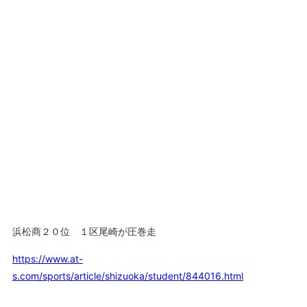
浜松商２０位 １区尾崎が圧巻走
https://www.at-
s.com/sports/article/shizuoka/student/844016.html