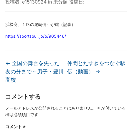
投稿者:
e15130924
in
未分類
投稿日:
浜松商、１区の尾崎健斗が鍵（記事）
https://sportsbull.jp/p/905446/
←
全国の舞台を失った
仲間とたすきをつなぐ駅
友の分まで～男子・豊川
伝（動画）
→
高校
コメントする
メールアドレスが公開されることはありません。
※
が付いている
欄は必須項目です
コメント
※