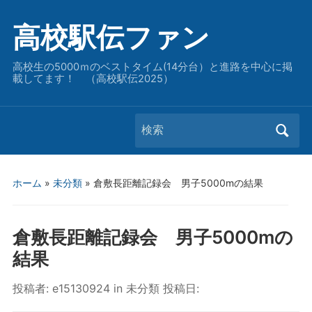
高校駅伝ファン
高校生の5000ｍのベストタイム(14分台）と進路を中心に掲
載してます！ （高校駅伝2025）
Search
for:
ホーム
»
未分類
»
倉敷長距離記録会 男子5000mの結果
倉敷長距離記録会 男子5000mの
結果
投稿者:
e15130924
in
未分類
投稿日: