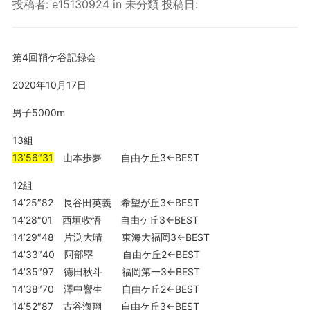
投稿者:
e15130924
in
未分類
投稿日:
第4回鞘ケ谷記録会
2020年10月17日
男子5000m
13組
13’56″31
山本歩夢 自由ケ丘3←BEST
12組
14’25″82 長谷田英義 希望が丘3←BEST
14’28″01 西垣收悟 自由ケ丘3←BEST
14’29″48 片渕大晴 東海大福岡3←BEST
14’33″40 阿部塁 自由ケ丘2←BEST
14’35″97 徳田秋斗 福岡第一3←BEST
14’38″70 澤中響生 自由ケ丘2←BEST
14’52″87 古谷海翔 自由ケ丘3←BEST