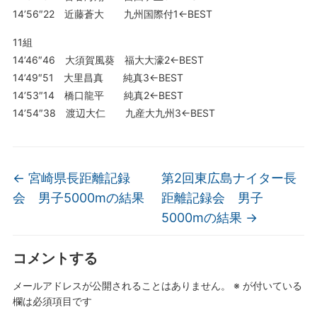
14’56″22 近藤蒼大 九州国際付1←BEST
11組
14’46″46 大須賀風葵 福大大濠2←BEST
14’49″51 大里昌真 純真3←BEST
14’53″14 橋口龍平 純真2←BEST
14’54″38 渡辺大仁 九産大九州3←BEST
←
宮崎県長距離記録
第2回東広島ナイター長
会 男子5000mの結果
距離記録会 男子
5000mの結果
→
コメントする
メールアドレスが公開されることはありません。
※
が付いている
欄は必須項目です