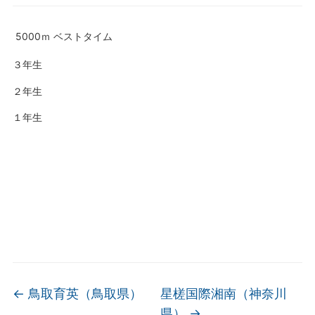
5000ｍ ベストタイム
３年生
２年生
１年生
←
鳥取育英（鳥取県）
星槎国際湘南（神奈川
県）
→