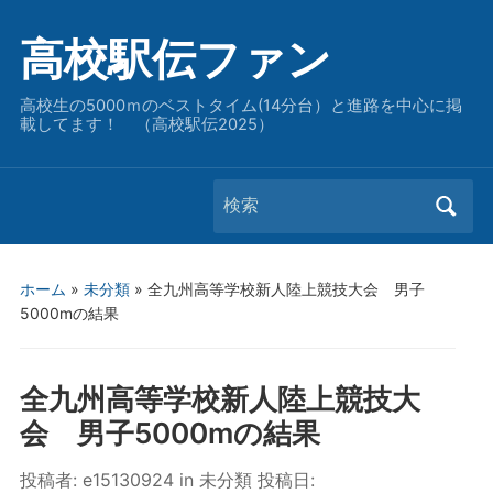
高校駅伝ファン
高校生の5000ｍのベストタイム(14分台）と進路を中心に掲
載してます！ （高校駅伝2025）
Search
for:
ホーム
»
未分類
»
全九州高等学校新人陸上競技大会 男子
5000mの結果
全九州高等学校新人陸上競技大
会 男子5000mの結果
投稿者:
e15130924
in
未分類
投稿日: