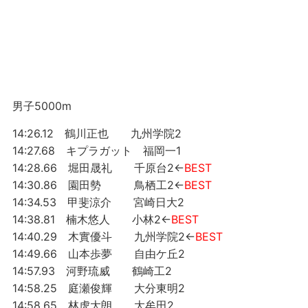
男子5000m
14:26.12 鶴川正也 九州学院2
14:27.68 キプラガット 福岡一1
14:28.66 堀田晟礼 千原台2←
BEST
14:30.86 園田勢 鳥栖工2←
BEST
14:34.53 甲斐涼介 宮崎日大2
14:38.81 楠木悠人 小林2←
BEST
14:40.29 木實優斗 九州学院2←
BEST
14:49.66 山本歩夢 自由ケ丘2
14:57.93 河野琉威 鶴崎工2
14:58.25 庭瀬俊輝 大分東明2
14:58.65 林虎大朗 大牟田2