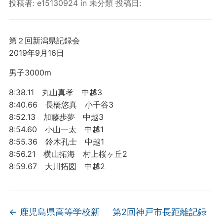
投稿者:
e15130924
in
未分類
投稿日:
第２回新潟県記録会
2019年9月16日
男子3000m
8:38.11 丸山真孝 中越3
8:40.66 長橋悠真 小千谷3
8:52.13 加藤歩夢 中越3
8:54.60 小山一太 中越1
8:55.36 鈴木孔士 中越1
8:56.21 横山拓海 村上桜ヶ丘2
8:59.67 大川拓図 中越2
←
鹿児島県高等学校新
第2回神戸市長距離記録