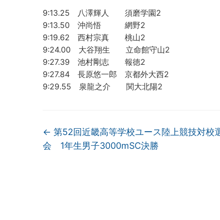
9:13.25 八澤輝人 須磨学園2
9:13.50 沖尚悟 網野2
9:19.62 西村宗真 桃山2
9:24.00 大谷翔生 立命館守山2
9:27.39 池村剛志 報徳2
9:27.84 長原悠一郎 京都外大西2
9:29.55 泉龍之介 関大北陽2
←
第52回近畿高等学校ユース陸上競技対校
会 1年生男子3000mSC決勝