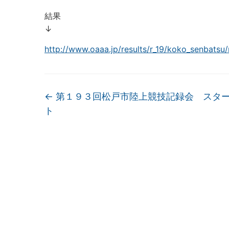
結果
↓
http://www.oaaa.jp/results/r_19/koko_senbatsu/
←
第１９３回松戸市陸上競技記録会 スタ
ト