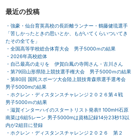
最近の投稿
・強豪・仙台育英高校の長距離ランナー・鶴藤健琉選手
「苦しかったときの思いとか、もがいてくらいついてき
たその全てを」
・全国高等学校総合体育大会 男子5000ｍの結果
・2026年高校総体
・自己最高の走りを 伊賀白鳳の寺岡さん・古川さん
・第79回山形県陸上競技選手権大会 男子5000ｍの結果
・第80回 国民スポーツ大会陸上競技青森県選手選考会
男子5000mの結果
・ホクレン・ディスタンスチャレンジ２０２６第４戦
男子5000ｍの結果
・滋賀インターハイのスタートリスト発表!! 100mH石原
南菜は6組5レーン 男子5000mは資格記録14分23秒13以
内が2組目に登録
・ホクレン・ディスタンスチャレンジ２０２６ 第２