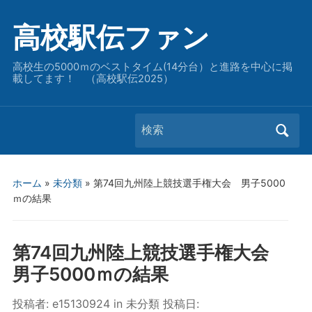
高校駅伝ファン
高校生の5000ｍのベストタイム(14分台）と進路を中心に掲
載してます！ （高校駅伝2025）
Search
for:
ホーム
»
未分類
»
第74回九州陸上競技選手権大会 男子5000
ｍの結果
第74回九州陸上競技選手権大会
男子5000ｍの結果
投稿者:
e15130924
in
未分類
投稿日: