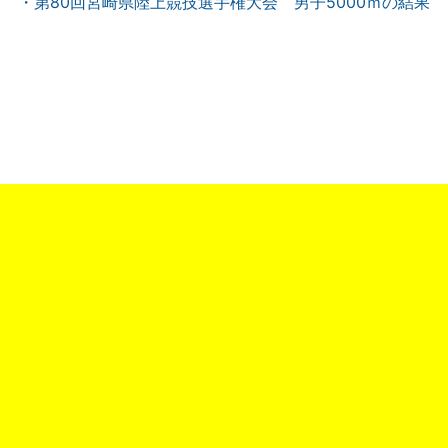
・第80回宮崎県陸上競技選手権大会 男子5000ｍの結果