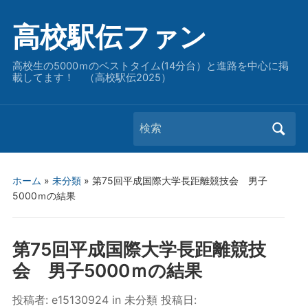
高校駅伝ファン
高校生の5000ｍのベストタイム(14分台）と進路を中心に掲
載してます！ （高校駅伝2025）
Search
for:
ホーム
»
未分類
»
第75回平成国際大学長距離競技会 男子
5000ｍの結果
第75回平成国際大学長距離競技
会 男子5000ｍの結果
投稿者:
e15130924
in
未分類
投稿日: