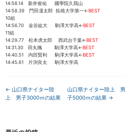
14:58.14 新井俊祐 國學院久我山
14:58.39 門田凜太郎 拓殖大学第一←
BEST
10組
14:56.70 金谷紘大 駒澤大学高←
BEST
11組
14:29.77 松本虎太郎 西武台千葉←
BEST
14:31.30 田丸颯 駒澤大学高←
BEST
14:40.51 内田賢利 駒澤大学高←
BEST
14:45.61 片渕良太 駒澤大学高
←
山口県ナイター陸
山口県ナイター陸上 男
上 男子3000ｍの結果
子5000ｍの結果
→