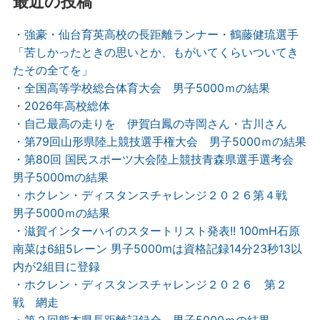
最近の投稿
・強豪・仙台育英高校の長距離ランナー・鶴藤健琉選手
「苦しかったときの思いとか、もがいてくらいついてき
たその全てを」
・全国高等学校総合体育大会 男子5000ｍの結果
・2026年高校総体
・自己最高の走りを 伊賀白鳳の寺岡さん・古川さん
・第79回山形県陸上競技選手権大会 男子5000ｍの結果
・第80回 国民スポーツ大会陸上競技青森県選手選考会
男子5000mの結果
・ホクレン・ディスタンスチャレンジ２０２６第４戦
男子5000ｍの結果
・滋賀インターハイのスタートリスト発表!! 100mH石原
南菜は6組5レーン 男子5000mは資格記録14分23秒13以
内が2組目に登録
・ホクレン・ディスタンスチャレンジ２０２６ 第２
戦 網走