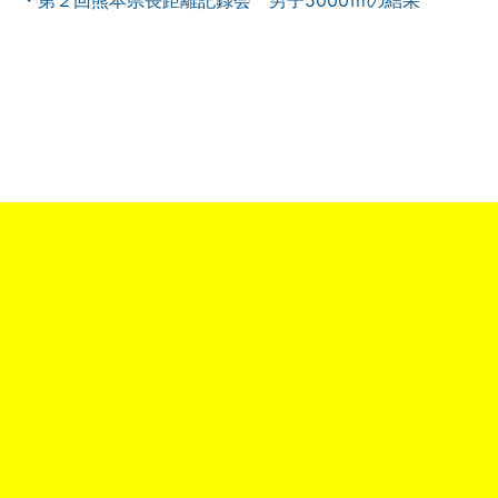
・第２回熊本県長距離記録会 男子5000ｍの結果