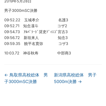
2019年5月28日
男子3000mSC決勝
09:52.22 玉城孝介 名護3
09:52.71 知念凜斗 コザ2
09:54.73 ｱﾙﾊﾞﾗｰﾄﾞ奨吏ﾃﾞｨｴｺﾞ宮古3
09:56.72 新垣来人 知念3
09:59.35 饒平名寛弥 コザ3
10:03.72 神谷秋寿 中部商3
←
鳥取県高校総体 男
新潟県高校総体 男子
子3000mSC決勝
5000m決勝
→