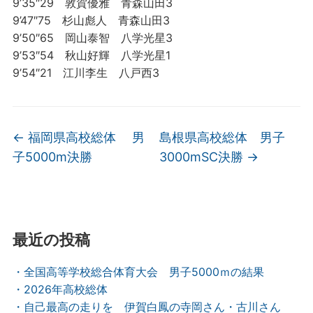
9’35″29 敦賀優雅 青森山田3
9’47″75 杉山彪人 青森山田3
9’50″65 岡山泰智 八学光星3
9’53″54 秋山好輝 八学光星1
9’54″21 江川李生 八戸西3
←
福岡県高校総体 男
島根県高校総体 男子
子5000m決勝
3000mSC決勝
→
最近の投稿
・全国高等学校総合体育大会 男子5000ｍの結果
・2026年高校総体
・自己最高の走りを 伊賀白鳳の寺岡さん・古川さん