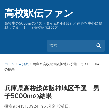
高校駅伝ファン
高校生の5000ｍのベストタイム(14分台）と進路を中心に掲
載してます！ （高校駅伝2025）
Search
for:
ホーム
»
未分類
»
兵庫県高校総体阪神地区予選 男子5000m
の結果
兵庫県高校総体阪神地区予選 男
子5000mの結果
投稿者:
e15130924
in
未分類
投稿日: