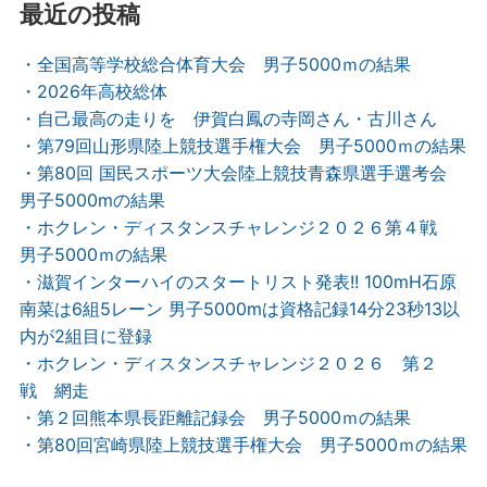
最近の投稿
・全国高等学校総合体育大会 男子5000ｍの結果
・2026年高校総体
・自己最高の走りを 伊賀白鳳の寺岡さん・古川さん
・第79回山形県陸上競技選手権大会 男子5000ｍの結果
・第80回 国民スポーツ大会陸上競技青森県選手選考会
男子5000mの結果
・ホクレン・ディスタンスチャレンジ２０２６第４戦
男子5000ｍの結果
・滋賀インターハイのスタートリスト発表!! 100mH石原
南菜は6組5レーン 男子5000mは資格記録14分23秒13以
内が2組目に登録
・ホクレン・ディスタンスチャレンジ２０２６ 第２
戦 網走
・第２回熊本県長距離記録会 男子5000ｍの結果
・第80回宮崎県陸上競技選手権大会 男子5000ｍの結果