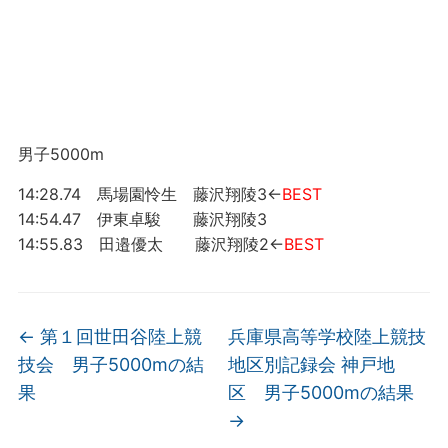
男子5000m
14:28.74 馬場園怜生 藤沢翔陵3←
BEST
14:54.47 伊東卓駿 藤沢翔陵3
14:55.83 田邉優太 藤沢翔陵2←
BEST
←
第１回世田谷陸上競
兵庫県高等学校陸上競技
技会 男子5000mの結
地区別記録会 神戸地
果
区 男子5000mの結果
→