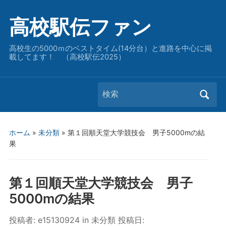
高校駅伝ファン
高校生の5000ｍのベストタイム(14分台）と進路を中心に掲
載してます！ （高校駅伝2025）
Search
for:
ホーム
»
未分類
»
第１回順天堂大学競技会 男子5000mの結
果
第１回順天堂大学競技会 男子
5000mの結果
投稿者:
e15130924
in
未分類
投稿日: