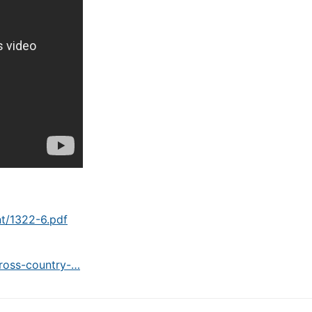
nt/1322-6.pdf
cross-country-…