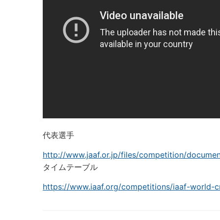
代表選手
http://www.jaaf.or.jp/files/competition/docume
タイムテーブル
https://www.iaaf.org/competitions/iaaf-world-