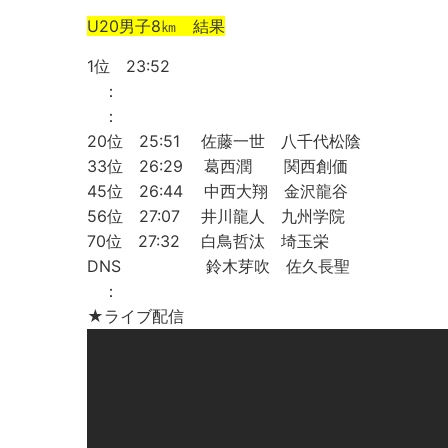
U20男子8㎞ 結果
1位 23:52
：
：
20位 25:51 佐藤一世 八千代松陰
33位 26:29 葛西潤 関西創価
45位 26:44 中西大翔 金沢龍谷
56位 27:07 井川龍人 九州学院
70位 27:32 白鳥哲汰 埼玉栄
DNS 鈴木芽吹 佐久長聖
：
★ライブ配信