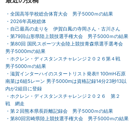
最近の投稿
・全国高等学校総合体育大会 男子5000ｍの結果
・2026年高校総体
・自己最高の走りを 伊賀白鳳の寺岡さん・古川さん
・第79回山形県陸上競技選手権大会 男子5000ｍの結果
・第80回 国民スポーツ大会陸上競技青森県選手選考会
男子5000mの結果
・ホクレン・ディスタンスチャレンジ２０２６第４戦
男子5000ｍの結果
・滋賀インターハイのスタートリスト発表!! 100mH石原
南菜は6組5レーン 男子5000mは資格記録14分23秒13以
内が2組目に登録
・ホクレン・ディスタンスチャレンジ２０２６ 第２
戦 網走
・第２回熊本県長距離記録会 男子5000ｍの結果
・第80回宮崎県陸上競技選手権大会 男子5000ｍの結果