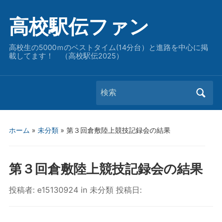
高校駅伝ファン
高校生の5000ｍのベストタイム(14分台）と進路を中心に掲
載してます！ （高校駅伝2025）
Search
for:
ホーム
»
未分類
»
第３回倉敷陸上競技記録会の結果
第３回倉敷陸上競技記録会の結果
投稿者:
e15130924
in
未分類
投稿日: