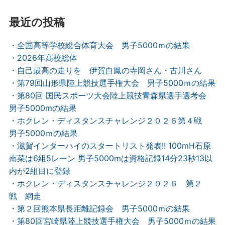
最近の投稿
・全国高等学校総合体育大会 男子5000ｍの結果
・2026年高校総体
・自己最高の走りを 伊賀白鳳の寺岡さん・古川さん
・第79回山形県陸上競技選手権大会 男子5000ｍの結果
・第80回 国民スポーツ大会陸上競技青森県選手選考会
男子5000mの結果
・ホクレン・ディスタンスチャレンジ２０２６第４戦
男子5000ｍの結果
・滋賀インターハイのスタートリスト発表!! 100mH石原
南菜は6組5レーン 男子5000mは資格記録14分23秒13以
内が2組目に登録
・ホクレン・ディスタンスチャレンジ２０２６ 第２
戦 網走
・第２回熊本県長距離記録会 男子5000ｍの結果
・第80回宮崎県陸上競技選手権大会 男子5000ｍの結果