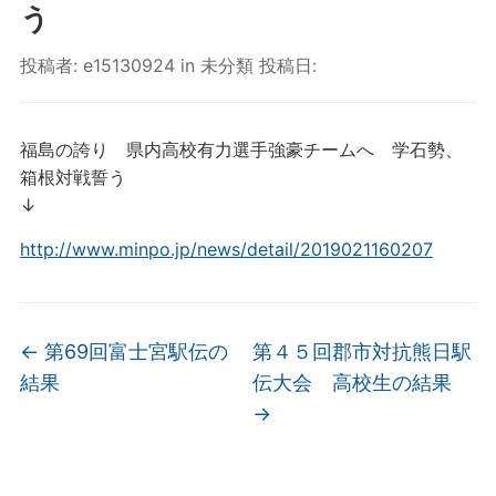
う
投稿者:
e15130924
in
未分類
投稿日:
福島の誇り 県内高校有力選手強豪チームへ 学石勢、
箱根対戦誓う
↓
http://www.minpo.jp/news/detail/2019021160207
←
第69回富士宮駅伝の
第４５回郡市対抗熊日駅
結果
伝大会 高校生の結果
→