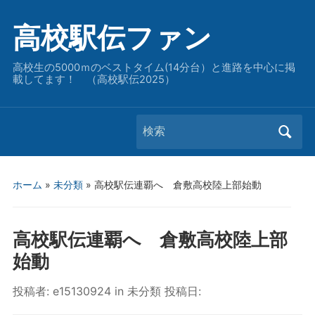
高校駅伝ファン
高校生の5000ｍのベストタイム(14分台）と進路を中心に掲
載してます！ （高校駅伝2025）
Search
for:
ホーム
»
未分類
»
高校駅伝連覇へ 倉敷高校陸上部始動
高校駅伝連覇へ 倉敷高校陸上部
始動
投稿者:
e15130924
in
未分類
投稿日: