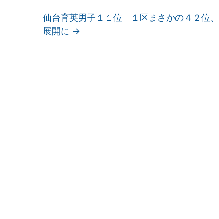
仙台育英男子１１位 １区まさかの４２位、
展開に
→